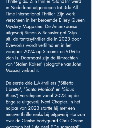
Thrillergids. Zijn thriller 'Stand-In' werd
in Nederland uitgeroepen tot 3de All
Time International Thriller. Zijn werk
verscheen in het beroemde Ellery Queen
Mystery Magazine. De Amerikaanse
uitgeverij Simon & Schuster gaf 'Styx'
uit, de fantasythriller die in 2023 door
Eyeworks wordt verfilmd en in het
voorjaar 2024 op Streamz en VTM te
zien is. Daarnaast zijn de filmrechten
van 'Stalen Kaken' (biografie van John
Massis) verkocht.
De eerste drie L.A.-thrillers ('Stiletto
Libretto', 'Santa Monica' en 'Sioux
Blues') verschijnen vanaf 2023 bij de
Engelse uitgeverij Next Chapter. In het
najaar van 2023 startte hij met een
nieuwe thrillerreeks bij uitgeverij Horizon
over de Gentse bodyguard Chris Coene
waarvan het 1ste deel ('De samoerai')