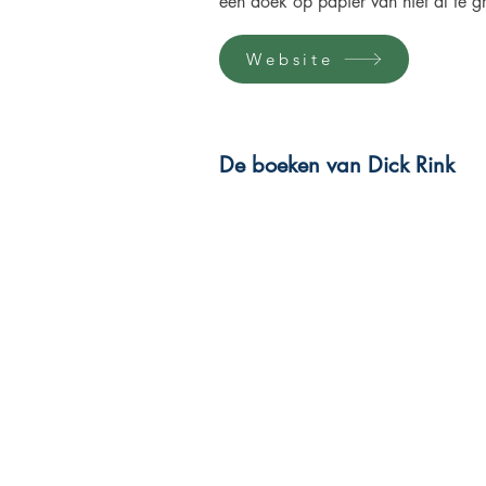
een doek op papier van niet al te g
Website
De boeken van Dick Rink