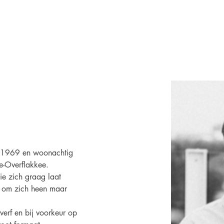
Home
Spotlight
Boeken
Auteurs
Over ons
n 1969 en woonachtig 
e-Overflakkee.
ie zich graag laat 
p om zich heen maar 
verf en bij voorkeur op 